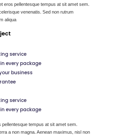
et eros pellentesque tempus at sit amet sem.
elerisque venenatis. Sed non rutrum
m aliqua
ject
ing service
ain every package
your business
rantee
ing service
ain every package
s pellentesque tempus at sit amet sem.
iverra a non magna. Aenean maximus, nisl non