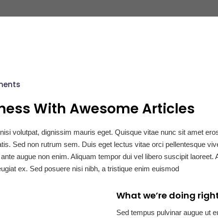
ments
iness With Awesome Articles
si volutpat, dignissim mauris eget. Quisque vitae nunc sit amet ero
is. Sed non rutrum sem. Duis eget lectus vitae orci pellentesque v
rtis ante augue non enim. Aliquam tempor dui vel libero suscipit laoreet. 
feugiat ex. Sed posuere nisi nibh, a tristique enim euismod
What we’re doing righ
Sed tempus pulvinar augue ut eu